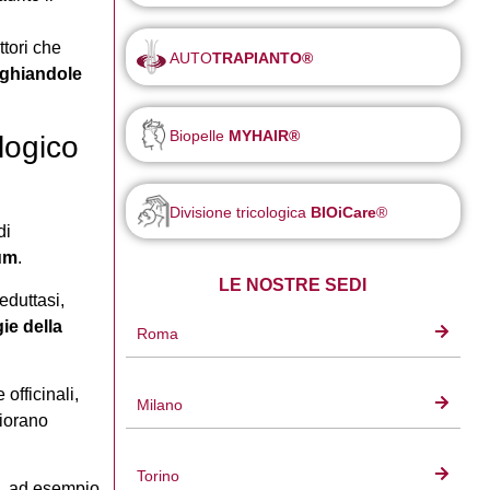
ttori che
AUTO
TRAPIANTO®
 ghiandole
Biopelle
MYHAIR®
logico
Divisione tricologica
BIOiCare
®
di
ium
.
LE NOSTRE SEDI
eduttasi,
ie della
Roma
officinali,
Milano
liorano
Torino
li, ad esempio