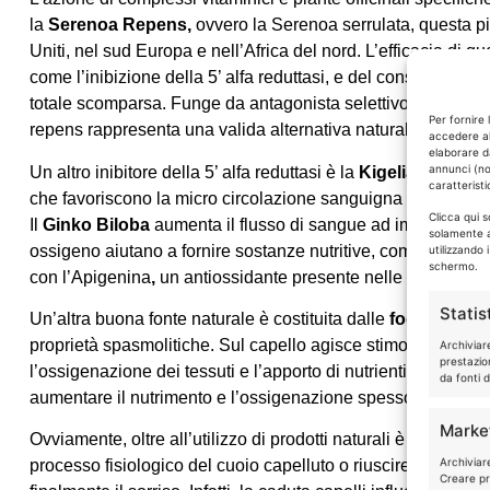
la
Serenoa Repens,
ovvero la Serenoa serrulata, questa pian
Uniti, nel sud Europa e nell’Africa del nord. L’efficacia di 
come l’inibizione della 5’ alfa reduttasi, e del conseguente
totale scomparsa. Funge da antagonista selettivo locale del
Per fornire 
repens rappresenta una valida alternativa naturale al Finast
accedere al
elaborare d
annunci (no
Un altro inibitore della 5’ alfa reduttasi è la
Kigelia Africana
caratteristi
che favoriscono la micro circolazione sanguigna migliorando l’a
Clicca qui 
Il
Ginko Biloba
aumenta il flusso di sangue ad importanti part
solamente a
ossigeno aiutano a fornire sostanze nutritive, come le vitami
utilizzando 
schermo.
con l’Apigenina
,
un antiossidante presente nelle foglie di 
Statis
Un’altra buona fonte naturale è costituita dalle
foglie di Ca
proprietà spasmolitiche. Sul capello agisce stimolando la mic
Archiviar
prestazio
l’ossigenazione dei tessuti e l’apporto di nutrienti essenziali
da fonti d
aumentare il nutrimento e l’ossigenazione spesso insufficiente
Marke
Ovviamente, oltre all’utilizzo di prodotti naturali è bene consi
Archiviare
processo fisiologico del cuoio capelluto o riuscire a trovare
Creare pro