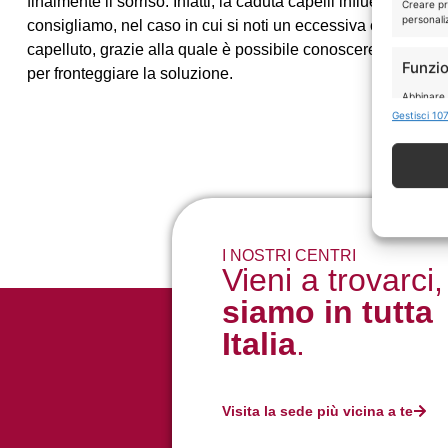
finalmente il sorriso. Infatti, la caduta capelli influenza not
Creare pro
personaliz
consigliamo, nel caso in cui si noti un eccessiva caduta cape
capelluto, grazie alla quale è possibile conoscere le cau
Funzio
per fronteggiare la soluzione.
Abbinare e
Identific
Gestisci 107
Garant
errori
I NOSTRI CENTRI
Vieni a trovarci,
siamo in tutta
Italia
.
Visita la sede più vicina a te