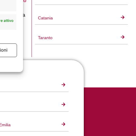
stituto Giglio
 del cuoio
e più idonea
Catania
e attivo
Taranto
ioni
e attivo
Emilia