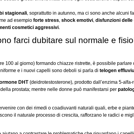
i stagionali
, soprattutto in autunno, ma ci sono anche alcuni fa
 come ad esempio
forte stress
,
shock emotivi
,
disfunzioni delle
amenti cosmetici aggressivi
.
o farci dubitare sul normale e fisio
e 100 al giorno) formando chiazze ristrette, è possibile parlare 
iforme e i nuovi capelli sono deboli si parla di
telogen effluv
i ormone DHT
(deidrotestosterone), prodotto dall’enzima 5-alfa-r
e della prostata; mentre nelle donne può manifestarsi per
patolog
venire con dei rimedi o coadiuvanti naturali quali, erbe e piante 
riscono il naturale processo di crescita, rafforzano le radici e mig
che aiutano a contrastare le problematiche che riguardano i capel