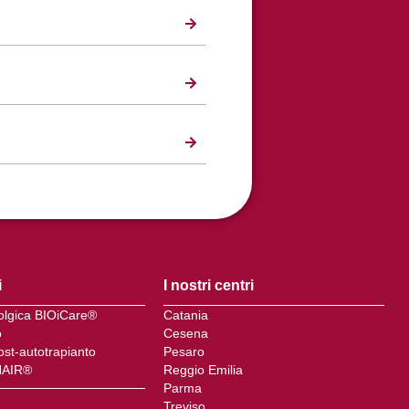
i
I nostri centri
colgica BIOiCare®
Catania
o
Cesena
ost-autotrapianto
Pesaro
HAIR®
Reggio Emilia
Parma
Treviso