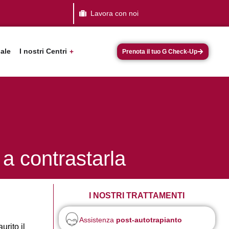
Lavora con noi
dale
I nostri Centri
Prenota il tuo G Check-Up
 a contrastarla
I NOSTRI TRATTAMENTI
Assistenza
post-autotrapianto
urito il