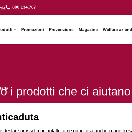
800.134.787
rde
rodotti
Promozioni
Prevenzione
Magazine
Welfare azien
o i prodotti che ci aiutano
tarla
anticaduta
 destare grossi timori, infatti come ogni cosa anche i capelli esa