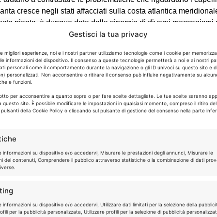
ta cresce negli stati affacciati sulla costa atlantica meridionale
questa pianta, è dunque data dalla sinergia di diversi meccanismi 
Gestisci la tua privacy
 processo di miniaturizzazione e la depigmentazione del capello 
 legame tra diidrotestosterone e recettore per gli androgeni.La
le migliori esperienze, noi e i nostri partner utilizziamo tecnologie come i cookie per memorizz
eride per contrastare il dannoso evento della caduta capelli.
le informazioni del dispositivo. Il consenso a queste tecnologie permetterà a noi e ai nostri pa
ati personali come il comportamento durante la navigazione o gli ID univoci su questo sito e d
n) personalizzati. Non acconsentire o ritirare il consenso può influire negativamente su alcun
, contenente composti antibatterici, flavonoidi, acidi grassi, stero
che e funzioni.
pporto nutritivo ai follicoli piliferi.
sotto per acconsentire a quanto sopra o per fare scelte dettagliate. Le tue scelte saranno app
i periferiche del corpo umano ed a capillari sottili. Il sangue e i
 questo sito. È possibile modificare le impostazioni in qualsiasi momento, compreso il ritiro de
ne A ed E, per promuovere la crescita di capelli sani, lavorando
i pulsanti della Cookie Policy o cliccando sul pulsante di gestione del consenso nella parte infer
sedano e prezzemolo.
tiche
momilla
, di cui costituisce il maggior principio attivo responsabi
ro circolazione a livello del cuoio capelluto e del bulbo pilifer
e informazioni su dispositivo e/o accedervi, Misurare le prestazioni degli annunci, Misurare le
ni dei contenuti, Comprendere il pubblico attraverso statistiche o la combinazione di dati prov
 per lo sviluppo e il rafforzamento del follicolo pilifero, contribu
iverse.
 in situazioni di atrofia capillare (crescita carente).
ting
derare l’ipotesi di poter intervenire con azioni mirate a ristabilir
 informazioni su dispositivo e/o accedervi, Utilizzare dati limitati per la selezione della pubblici
 la soluzione più idonea per contrastare il proprio problema e rit
fili per la pubblicità personalizzata, Utilizzare profili per la selezione di pubblicità personalizza