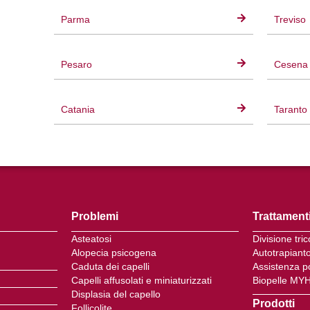
Parma
Treviso
Pesaro
Cesena
Catania
Taranto
Problemi
Trattament
Asteatosi
Divisione tri
Alopecia psicogena
Autotrapiant
Caduta dei capelli
Assistenza p
Capelli affusolati e miniaturizzati
Biopelle MY
Displasia del capello
Prodotti
Follicolite