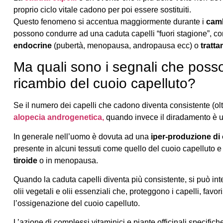
proprio ciclo vitale cadono per poi essere sostituiti.
Questo fenomeno si accentua maggiormente durante i
camb
possono condurre ad una caduta capelli “fuori stagione”,
endocrine
(pubertà, menopausa, andropausa ecc) o
tratt
Ma quali sono i segnali che posson
ricambio del cuoio capelluto?
Se il numero dei capelli che cadono diventa consistente (oltr
alopecia androgenetica,
quando invece il diradamento è un
In generale nell’uomo è dovuta ad una
iper-produzione d
presente in alcuni tessuti come quello del cuoio capelluto 
tiroide
o in menopausa.
Quando la caduta capelli diventa più consistente, si può inter
olii vegetali e olii essenziali che, proteggono i capelli, favo
l’ossigenazione del cuoio capelluto.
L’azione di complessi vitaminici e piante officinali specifi