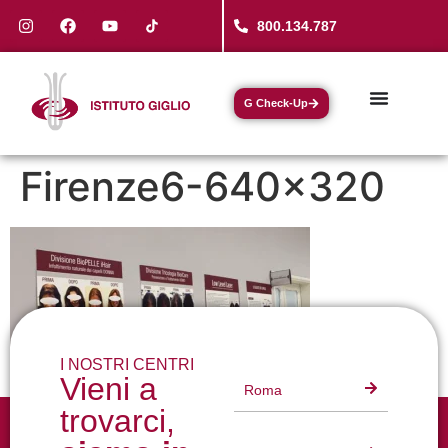
800.134.787
G Check-Up
Firenze6-640×320
I NOSTRI CENTRI
Vieni a
Roma
trovarci,