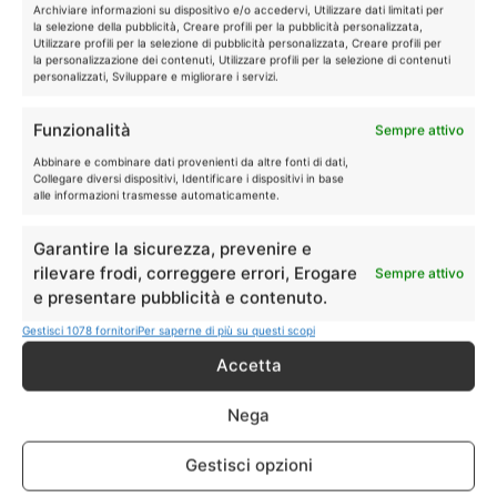
Archiviare informazioni su dispositivo e/o accedervi, Utilizzare dati limitati per
Istituti tricologici Giglio & Co. – Almareo Srl
la selezione della pubblicità, Creare profili per la pubblicità personalizzata,
Via Meuccio Ruini, 74
Utilizzare profili per la selezione di pubblicità personalizzata, Creare profili per
la personalizzazione dei contenuti, Utilizzare profili per la selezione di contenuti
42124, Reggio Emilia (RE)
personalizzati, Sviluppare e migliorare i servizi.
P.IVA e CF. 02331350351
Funzionalità
Sempre attivo
Homepage
Abbinare e combinare dati provenienti da altre fonti di dati,
Collegare diversi dispositivi, Identificare i dispositivi in base
Chi Siamo
Istituto Giglio
alle informazioni trasmesse automaticamente.
Dicono di noi
Garantire la sicurezza, prevenire e
Magazine
rilevare frodi, correggere errori, Erogare
Sempre attivo
Welfare aziendale
e presentare pubblicità e contenuto.
Lavora con noi
Gestisci 1078 fornitori
Per saperne di più su questi scopi
Accetta
Problemi
Asteatosi
Nega
Alopecia psicogena
Caduta dei capelli
Gestisci opzioni
Capelli affusolati e miniaturizzati