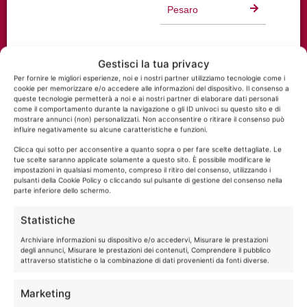
Pesaro
Cesena
Gestisci la tua privacy
Per fornire le migliori esperienze, noi e i nostri partner utilizziamo tecnologie come i
cookie per memorizzare e/o accedere alle informazioni del dispositivo. Il consenso a
Catania
queste tecnologie permetterà a noi e ai nostri partner di elaborare dati personali
come il comportamento durante la navigazione o gli ID univoci su questo sito e di
mostrare annunci (non) personalizzati. Non acconsentire o ritirare il consenso può
influire negativamente su alcune caratteristiche e funzioni.
Taranto
Clicca qui sotto per acconsentire a quanto sopra o per fare scelte dettagliate. Le
tue scelte saranno applicate solamente a questo sito. È possibile modificare le
impostazioni in qualsiasi momento, compreso il ritiro del consenso, utilizzando i
pulsanti della Cookie Policy o cliccando sul pulsante di gestione del consenso nella
parte inferiore dello schermo.
Statistiche
Archiviare informazioni su dispositivo e/o accedervi, Misurare le prestazioni
degli annunci, Misurare le prestazioni dei contenuti, Comprendere il pubblico
attraverso statistiche o la combinazione di dati provenienti da fonti diverse.
Marketing
SEDE LEGALE