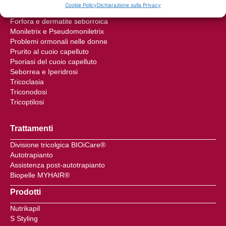
Displasia del capello
Cookie Policy
Dichiarazione sulla Privacy
Follicolite
Forfora e dermatite seborroica
Moniletrix e Pseudomoniletrix
Problemi ormonali nelle donne
Prurito al cuoio capelluto
Psoriasi del cuoio capelluto
Seborrea e Iperidrosi
Tricoclasia
Triconodosi
Tricoptilosi
Trattamenti
Divisione tricolgica BIOiCare®
Autotrapianto
Assistenza post-autotrapianto
Biopelle MYHAIR®
Prodotti
Nutrikapil
S Styling