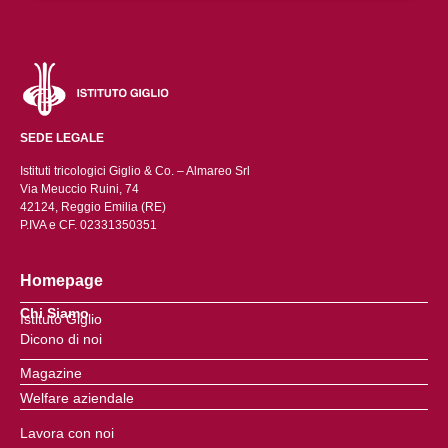
SEDE LEGALE
Istituti tricologici Giglio & Co. – Almareo Srl
Via Meuccio Ruini, 74
42124, Reggio Emilia (RE)
P.IVA e CF. 02331350351
Homepage
Chi Siamo
Istituto Giglio
Dicono di noi
Magazine
Welfare aziendale
Lavora con noi