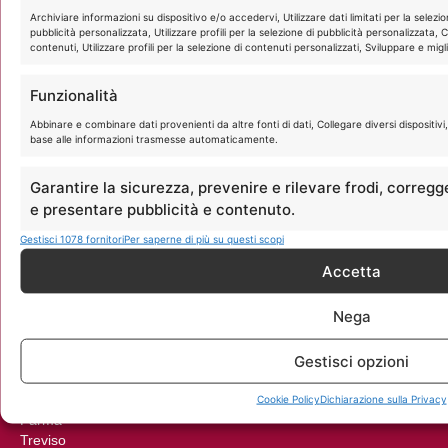
Autotrapianto
Archiviare informazioni su dispositivo e/o accedervi, Utilizzare dati limitati per la selezion
Assistenza post-autotrapianto
pubblicità personalizzata, Utilizzare profili per la selezione di pubblicità personalizzata, 
Biopelle MYHAIR®
contenuti, Utilizzare profili per la selezione di contenuti personalizzati, Sviluppare e migli
Prodotti
Funzionalità
Nutrikapil
Abbinare e combinare dati provenienti da altre fonti di dati, Collegare diversi dispositivi, I
S Styling
base alle informazioni trasmesse automaticamente.
R Ristructa
Fattori di crescita ad uso topico
Garantire la sicurezza, prevenire e rilevare frodi, corregg
Detossinante
e presentare pubblicità e contenuto.
Antiforfora
Cute grassa
Gestisci 1078 fornitori
Per saperne di più su questi scopi
Anagen Anticaduta
Accetta
I nostri centri
Nega
Catania
Gestisci opzioni
Cesena
Pesaro
Reggio Emilia
Cookie Policy
Dichiarazione sulla Privacy
Parma
Treviso