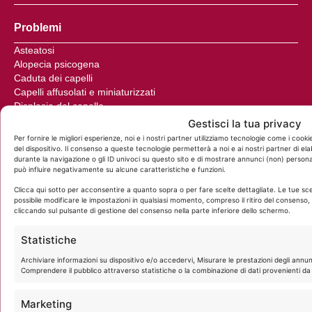
Problemi
Asteatosi
Alopecia psicogena
Caduta dei capelli
Capelli affusolati e miniaturizzati
Displasia del capello
Follicolite
Gestisci la tua privacy
Forfora e dermatite seborroica
Per fornire le migliori esperienze, noi e i nostri partner utilizziamo tecnologie come i co
Moniletrix e Pseudomoniletrix
del dispositivo. Il consenso a queste tecnologie permetterà a noi e ai nostri partner di 
durante la navigazione o gli ID univoci su questo sito e di mostrare annunci (non) personal
Problemi ormonali nelle donne
può influire negativamente su alcune caratteristiche e funzioni.
Prurito al cuoio capelluto
Psoriasi del cuoio capelluto
Clicca qui sotto per acconsentire a quanto sopra o per fare scelte dettagliate. Le tue sc
possibile modificare le impostazioni in qualsiasi momento, compreso il ritiro del consenso, u
Seborrea e Iperidrosi
cliccando sul pulsante di gestione del consenso nella parte inferiore dello schermo.
Tricoclasia
Triconodosi
Statistiche
Tricoptilosi
Archiviare informazioni su dispositivo e/o accedervi, Misurare le prestazioni degli annun
Comprendere il pubblico attraverso statistiche o la combinazione di dati provenienti da 
Trattamenti
Marketing
Divisione tricolgica BIOiCare®