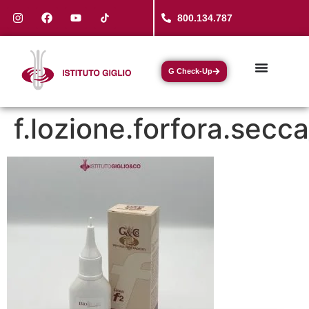
800.134.787
G Check-Up
f.lozione.forfora.sec