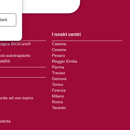
ioni
e attivo
i
I nostri centri
colgica BIOiCare®
Catania
o
Cesena
ost-autotrapianto
Pesaro
HAIR®
Reggio Emilia
Parma
Treviso
Genova
Torino
Firenze
Milano
escita ad uso topico
Roma
Taranto
caduta