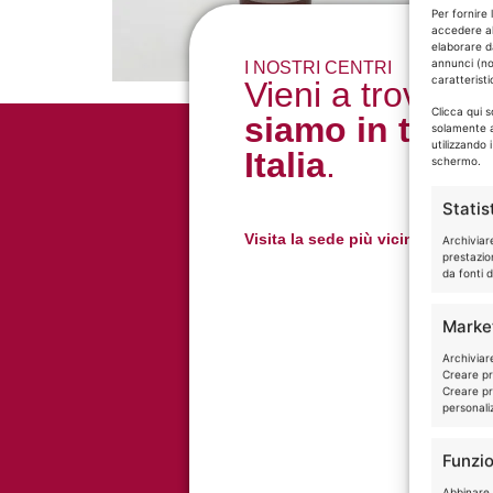
Per fornire 
accedere al
elaborare d
annunci (no
I NOSTRI CENTRI
caratteristi
Vieni a trovarci,
Clicca qui 
siamo in tutta
solamente a
utilizzando 
Italia
.
schermo.
Statis
Visita la sede più vicina a te
Archiviar
prestazio
da fonti d
Marke
Archiviare
Creare pro
Creare pro
personaliz
Funzio
Abbinare e