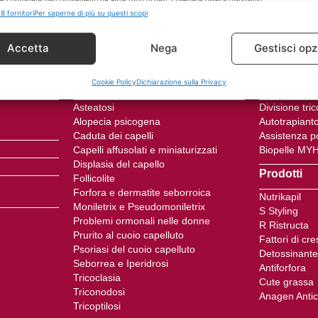
are i dispositivi in base alle informazioni trasmesse automaticamente.
8 fornitori
Per saperne di più su questi scopi
ire la sicurezza, prevenire e rilevare frodi, correggere
Accetta
Nega
Gestisci opz
Sempr
, Erogare e presentare pubblicità e contenuto.
Cookie Policy
Dichiarazione sulla Privacy
Problemi
Trattament
Asteatosi
Divisione tri
Alopecia psicogena
Autotrapiant
Caduta dei capelli
Assistenza p
Capelli affusolati e miniaturizzati
Biopelle MY
Displasia del capello
Prodotti
Follicolite
Forfora e dermatite seborroica
Nutrikapil
Moniletrix e Pseudomoniletrix
S Styling
Problemi ormonali nelle donne
R Ristructa
Prurito al cuoio capelluto
Fattori di cr
Psoriasi del cuoio capelluto
Detossinante
Seborrea e Iperidrosi
Antiforfora
Tricoclasia
Cute grassa
Triconodosi
Anagen Anti
Tricoptilosi