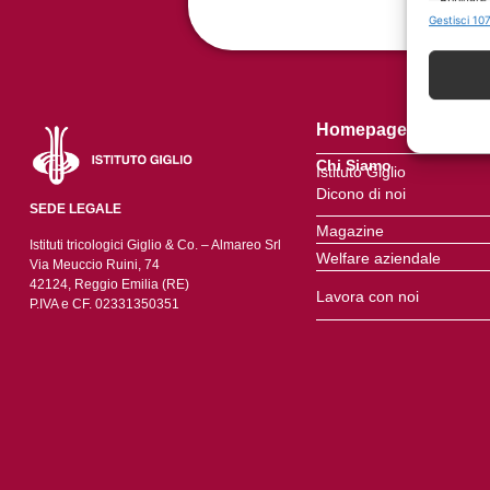
Identific
Gestisci 107
Garant
errori
Homepage
Chi Siamo
Istituto Giglio
Dicono di noi
SEDE LEGALE
Magazine
Istituti tricologici Giglio & Co. – Almareo Srl
Welfare aziendale
Via Meuccio Ruini, 74
42124, Reggio Emilia (RE)
Lavora con noi
P.IVA e CF. 02331350351