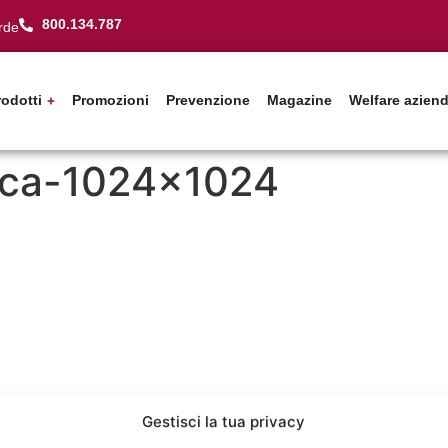
800.134.787
rde
rodotti
Promozioni
Prevenzione
Magazine
Welfare azien
eica-1024×1024
Gestisci la tua privacy