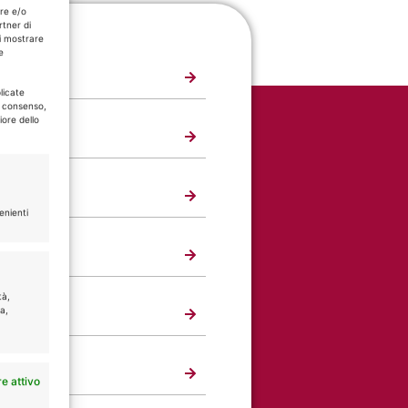
are e/o
rtner di
i mostrare
e
licate
l consenso,
iore dello
Emilia
enienti
tà,
ta,
e attivo