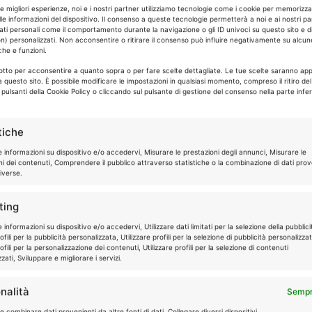
le migliori esperienze, noi e i nostri partner utilizziamo tecnologie come i cookie per memorizz
le informazioni del dispositivo. Il consenso a queste tecnologie permetterà a noi e ai nostri pa
ati personali come il comportamento durante la navigazione o gli ID univoci su questo sito e d
n) personalizzati. Non acconsentire o ritirare il consenso può influire negativamente su alcun
che e funzioni.
Roma
Milano
sotto per acconsentire a quanto sopra o per fare scelte dettagliate. Le tue scelte saranno app
 questo sito. È possibile modificare le impostazioni in qualsiasi momento, compreso il ritiro de
i pulsanti della Cookie Policy o cliccando sul pulsante di gestione del consenso nella parte infer
Torino
Genova
tiche
Firenze
Reggio 
e informazioni su dispositivo e/o accedervi, Misurare le prestazioni degli annunci, Misurare le
ni dei contenuti, Comprendere il pubblico attraverso statistiche o la combinazione di dati prov
iverse.
Parma
Treviso
ting
 informazioni su dispositivo e/o accedervi, Utilizzare dati limitati per la selezione della pubblici
fili per la pubblicità personalizzata, Utilizzare profili per la selezione di pubblicità personalizza
Pesaro
Cesena
fili per la personalizzazione dei contenuti, Utilizzare profili per la selezione di contenuti
zati, Sviluppare e migliorare i servizi.
Catania
Taranto
nalità
Sempr
 combinare dati provenienti da altre fonti di dati, Collegare diversi dispositivi,