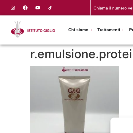
Chiama il numero ve
Chi siamo
Trattamenti
P
r.emulsione.prot