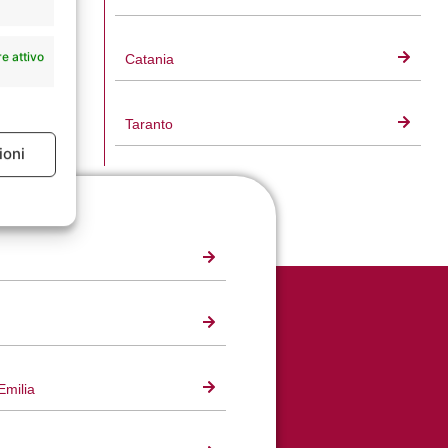
e attivo
Catania
Taranto
ioni
e attivo
Emilia