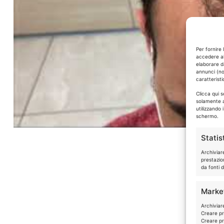
Per fornire 
accedere al
elaborare d
annunci (no
caratteristi
Clicca qui 
solamente a
utilizzando 
schermo.
Statis
Archiviar
prestazio
da fonti d
Marke
Archiviare
Creare pro
Creare pro