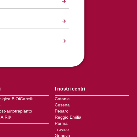
i
I nostri centri
colgica BIOiCare®
Catania
o
Cesena
ost-autotrapianto
Pesaro
HAIR®
Reggio Emilia
Parma
Treviso
Genova