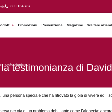
800.134.787
rde
rodotti
Promozioni
Prevenzione
Magazine
Welfare azien
la testimonianza di David
re professionista
 una persona speciale che ha ritrovato la gioia di vivere ed il so
a persa per via di un problema debilitante come l’alopecia; ancor