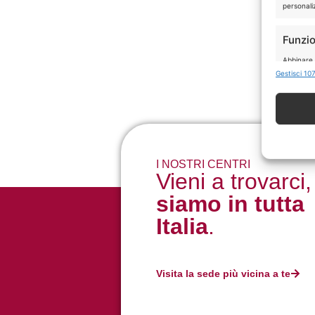
personaliz
Funzio
Abbinare e
Identific
Gestisci 107
Garant
errori
I NOSTRI CENTRI
Vieni a trovarci,
siamo in tutta
Italia
.
Visita la sede più vicina a te