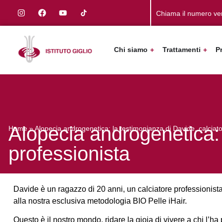
Chiama il numero ve
Chi siamo
Trattamenti
P
Alopecia androgenetica: 
Home
»
Alopecia androgenetica: la testimonianza di Davide, calciato
professionista
Davide è un ragazzo di 20 anni, un calciatore professionista,
alla nostra esclusiva metodologia BIO Pelle iHair.
Questo è il nostro mondo, ridare la gioia di vivere a chi l’h