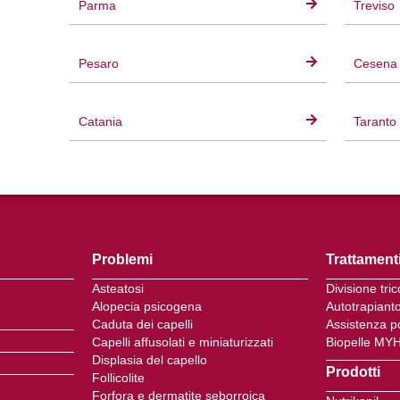
Parma
Treviso
Pesaro
Cesena
Catania
Taranto
Problemi
Trattament
Asteatosi
Divisione tri
Alopecia psicogena
Autotrapiant
Caduta dei capelli
Assistenza p
Capelli affusolati e miniaturizzati
Biopelle MY
Displasia del capello
Prodotti
Follicolite
Forfora e dermatite seborroica