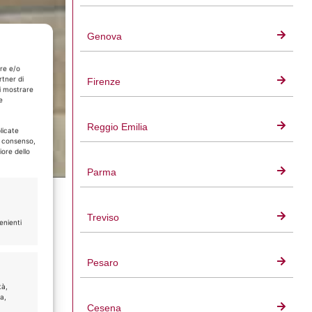
Genova
are e/o
rtner di
Firenze
i mostrare
e
Reggio Emilia
licate
l consenso,
iore dello
Parma
Treviso
enienti
Pesaro
tà,
ta,
Cesena