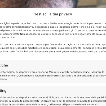
Gestisci la tua privacy
le migliori esperienze, noi e i nostri partner utilizziamo tecnologie come i cookie per memorizz
le informazioni del dispositivo. Il consenso a queste tecnologie permetterà a noi e ai nostri pa
ati personali come il comportamento durante la navigazione o gli ID univoci su questo sito e d
n) personalizzati. Non acconsentire o ritirare il consenso può influire negativamente su alcun
che e funzioni.
sotto per acconsentire a quanto sopra o per fare scelte dettagliate. Le tue scelte saranno app
 questo sito. È possibile modificare le impostazioni in qualsiasi momento, compreso il ritiro de
i pulsanti della Cookie Policy o cliccando sul pulsante di gestione del consenso nella parte infer
tiche
e informazioni su dispositivo e/o accedervi, Misurare le prestazioni degli annunci, Misurare le
ni dei contenuti, Comprendere il pubblico attraverso statistiche o la combinazione di dati prov
iverse.
ting
 informazioni su dispositivo e/o accedervi, Utilizzare dati limitati per la selezione della pubblici
fili per la pubblicità personalizzata, Utilizzare profili per la selezione di pubblicità personalizza
fili per la personalizzazione dei contenuti, Utilizzare profili per la selezione di contenuti