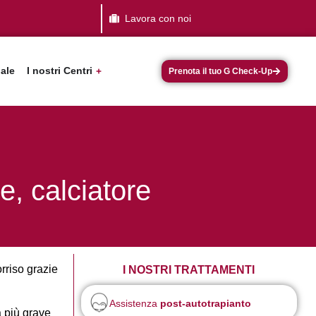
Lavora con noi
dale
I nostri Centri
Prenota il tuo G Check-Up
e, calciatore
rriso grazie
I NOSTRI TRATTAMENTI
Assistenza
post-autotrapianto
a più grave