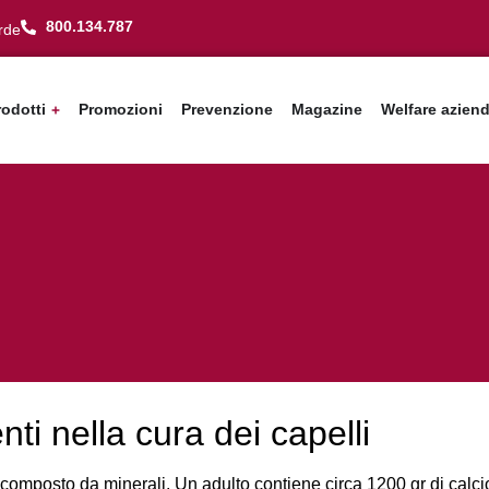
800.134.787
rde
rodotti
Promozioni
Prevenzione
Magazine
Welfare azien
ti nella cura dei capelli
 composto da minerali.
Un adulto contiene circa 1200 gr di calci