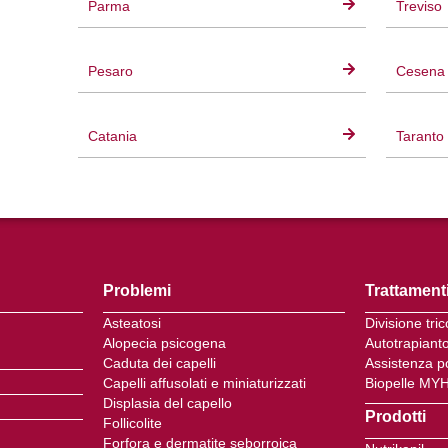
Parma
Treviso
Pesaro
Cesena
Catania
Taranto
Problemi
Trattament
Asteatosi
Divisione tri
Alopecia psicogena
Autotrapiant
Caduta dei capelli
Assistenza p
Capelli affusolati e miniaturizzati
Biopelle MY
Displasia del capello
Prodotti
Follicolite
Forfora e dermatite seborroica