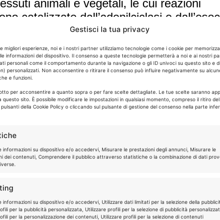
essuti animali e vegetali, le cui reazioni
no catalizzate dall’adenilciclasi e dall’eso
Gestisci la tua privacy
ofessionisti e personale specialistico. Passa a trovarci in una d
ò salvare i tuoi capelli.
le migliori esperienze, noi e i nostri partner utilizziamo tecnologie come i cookie per memorizz
le informazioni del dispositivo. Il consenso a queste tecnologie permetterà a noi e ai nostri pa
ati personali come il comportamento durante la navigazione o gli ID univoci su questo sito e d
è in grado di intervenire con le risposte adatte alle diverse esige
n) personalizzati. Non acconsentire o ritirare il consenso può influire negativamente su alcun
che e funzioni.
enziale scrupoloso, che prevede l’
analisi personalizzata
e l’
’
Istituto Giglio & Co
. sa di essere in ottime mani, quelle di 
sotto per acconsentire a quanto sopra o per fare scelte dettagliate. Le tue scelte saranno app
 questo sito. È possibile modificare le impostazioni in qualsiasi momento, compreso il ritiro de
 con successo nella ricerca del benessere per i capelli.
i pulsanti della Cookie Policy o cliccando sul pulsante di gestione del consenso nella parte infer
ck-up
:
una prima visita gratuita
con l’analisi delle specifich
a individuare i trattamenti più adeguati. Ascolteremo attentam
tiche
sentiranno di ritrovare serenità e benessere per la vostra capigli
e informazioni su dispositivo e/o accedervi, Misurare le prestazioni degli annunci, Misurare le
ni dei contenuti, Comprendere il pubblico attraverso statistiche o la combinazione di dati prov
iverse.
ting
 informazioni su dispositivo e/o accedervi, Utilizzare dati limitati per la selezione della pubblici
fili per la pubblicità personalizzata, Utilizzare profili per la selezione di pubblicità personalizza
fili per la personalizzazione dei contenuti, Utilizzare profili per la selezione di contenuti