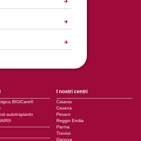
i
I nostri centri
colgica BIOiCare®
Catania
o
Cesena
ost-autotrapianto
Pesaro
HAIR®
Reggio Emilia
Parma
Treviso
Genova