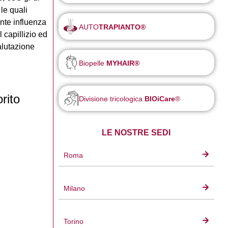
le quali
nte influenza
AUTO
TRAPIANTO®
 capillizio ed
lutazione
Biopelle
MYHAIR®
rito
Divisione tricologica
BIOiCare
®
LE NOSTRE SEDI
Roma
Milano
Torino