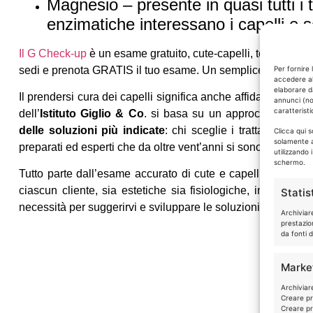
Magnesio – presente in quasi tutti i t
enzimatiche interessano i capelli e so
Il G Check-up
è un esame gratuito, cute-capelli, tenuto da pr
sedi e prenota GRATIS il tuo esame. Un semplice controllo pu
Per fornire 
accedere al
elaborare d
Il prendersi cura dei capelli significa anche affidarsi a chi 
annunci (no
caratteristi
dell’
Istituto Giglio & Co
. si basa su un approccio consul
delle soluzioni più indicate
: chi sceglie i trattamenti dell
Clicca qui 
solamente a
preparati ed esperti che da oltre vent’anni si sono applicati
utilizzando 
schermo.
Tutto parte dall’esame accurato di cute e capelli, il
G Che
ciascun cliente, sia estetiche sia fisiologiche, in modo d
Statis
necessità per suggerirvi e sviluppare le soluzioni che vi con
Archiviar
prestazio
da fonti d
Marke
Archiviare
Creare pro
Creare pro