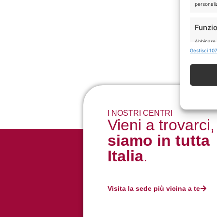
personaliz
Funzio
Abbinare e
Identific
Gestisci 107
Garant
errori
I NOSTRI CENTRI
Vieni a trovarci,
siamo in tutta
Italia
.
Visita la sede più vicina a te