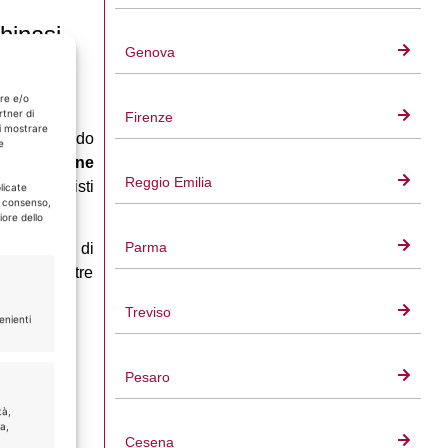
chinasi
Genova
elle nostre
are e/o
rtner di
Firenze
i mostrare
nze. Il metodo
e
elaborazione
Reggio Emilia
professionisti
licate
l consenso,
iore dello
Parma
e necessità di
ente le vostre
atura.
Treviso
enienti
Pesaro
tà,
ta,
Cesena