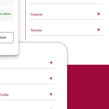
e attivo
Catania
Taranto
ioni
e attivo
Emilia