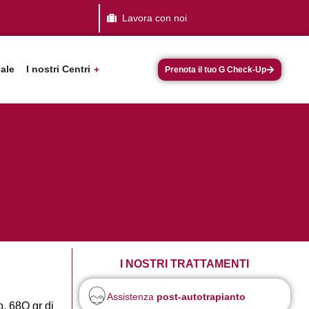
Lavora con noi
dale
I nostri Centri
Prenota il tuo G Check-Up
I NOSTRI TRATTAMENTI
Assistenza
post-autotrapianto
o, 68O gr di